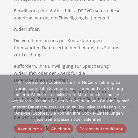
Einwilligung (Art. 6 Abs. 1 lit. a DSGVO) sofern diese
abgefragt wurde; die Einwilligung ist jederzeit
widerrufbar.
Die von Ihnen an uns per Kontaktanfragen
übersandten Daten verbleiben bei uns, bis Sie uns
zur Löschung
auffordern, Ihre Einwilligung zur Speicherung
widerrufen oder der Zweck für die
Datenspeicherung entfällt
Wir verwenden Cookies, um Ihre Nutzererfahrung zu
verbessern, Inhalte zu personalisieren und die Nutzung
(z. B. nach abgeschlossener Bearbeitung Ihres
unserer Website zu analysieren. Mit einem Klick auf „Alle
Anliegens). Zwingende gesetzliche Bestimmungen –
akzeptieren“ stimmen Sie der Verwendung von Cookies gemäß
unserer Datenschutzerklärung zu, inklusive Marketing- und
insbesondere gesetzliche Aufbewahrungsfristen –
Analyse-Cookies. Sie können Ihre Cookie-Einstellungen
bleiben unberührt.
jederzeit anpassen oder ablehnen.
5. Soziale Medien
Akzeptieren
Ablehnen
Datenschutzerklärung